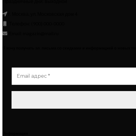
Праздничные дни: выходной
г. Москва, ул. Московская дом 4
Телефон: (900) 000-0000
Email: magazin@mail.ru
Я хочу получать эл. письма со скидками и информацией о новых т
Информация