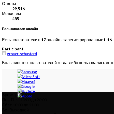
Ответы
29,516
Метки тем
485
Пользователи онлайн
Есть пользователи в
17
онлайн - зарегистрированные
1
,
16
г
Participant
grover-schuster4
Большинство пользователей когда-либо пользовались инт
Время работы:
Пн – Пт: с 10:00 до 20:00
Сб : с 10:00 до 21.00
Вс : Выходной