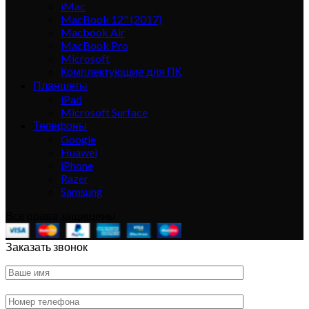
iMac
MacBook 12" (2017)
Macbook Air
MacBook Pro
Microsoft
Комплектующие для ПК
Планшеты
iPad
Microsoft Surface
Телефоны
Google
Huawei
iPhone
Razer
Samsung
Все права защищены
Заказать звонок