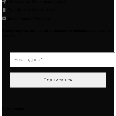
г. Москва, ул. Московская дом 4
Телефон: (900) 000-0000
Email: magazin@mail.ru
Я хочу получать эл. письма со скидками и информацией о новых
товарах
Информация