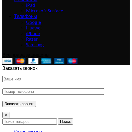
iPad
Microsoft Surface
Телефоны
Google
Huawei
iPhone
Razer
Samsung
Все права защищены
Заказать звонок
×
Поиск