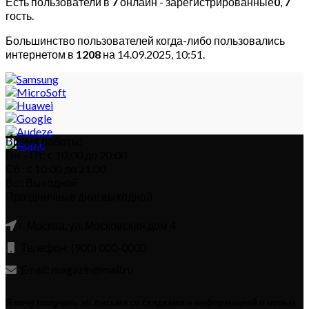
Есть пользователи в
7
онлайн - зарегистрированные
0
,
7
гость.
Большинство пользователей когда-либо пользовались
интернетом в
1208
на 14.09.2025, 10:51.
Время работы:
Пн – Пт: с 10:00 до 20:00
Сб : с 10:00 до 21.00
Вс : Выходной
Праздничные дни: выходной
г. Москва, ул. Московская дом 4
Телефон: (900) 000-0000
Email: magazin@mail.ru
Я хочу получать эл. письма со скидками и информацией о новых