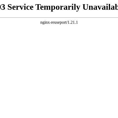
03 Service Temporarily Unavailab
nginx-reuseport/1.21.1