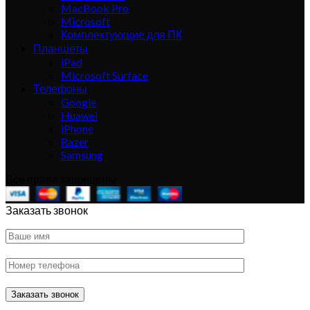
MacBook Pro
Microsoft
Комплектующие для ПК
Планшеты
iPad
Microsoft Surface
Телефоны
Google
Huawei
iPhone
Razer
Samsung
Все права защищены
Заказать звонок