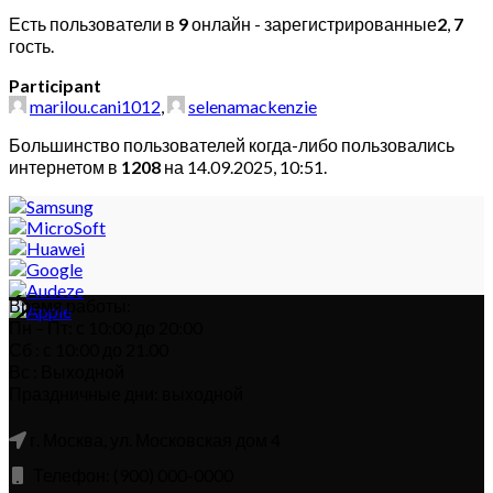
Есть пользователи в
9
онлайн - зарегистрированные
2
,
7
гость.
Participant
marilou.cani1012
,
selenamackenzie
Большинство пользователей когда-либо пользовались
интернетом в
1208
на 14.09.2025, 10:51.
Время работы:
Пн – Пт: с 10:00 до 20:00
Сб : с 10:00 до 21.00
Вс : Выходной
Праздничные дни: выходной
г. Москва, ул. Московская дом 4
Телефон: (900) 000-0000