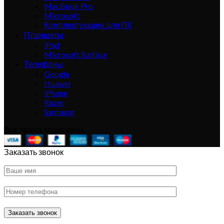
MacBook Pro
Microsoft
Комплектующие для ПК
Планшеты
iPad
Microsoft Surface
Телефоны
Google
Huawei
iPhone
Razer
Samsung
Все права защищены
Заказать звонок