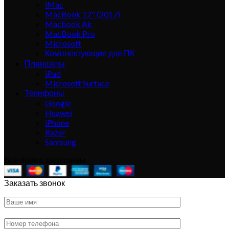
iMac
MacBook 12" (2017)
Macbook Air
MacBook Pro
Microsoft
Комплектующие для ПК
Планшеты
iPad
Microsoft Surface
Телефоны
Google
Huawei
iPhone
Razer
Samsung
Все права защищены
Заказать звонок