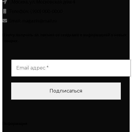
г. Москва, ул. Московская дом 4
Телефон: (900) 000-0000
Email: magazin@mail.ru
Я хочу получать эл. письма со скидками и информацией о новых
товарах
Информация