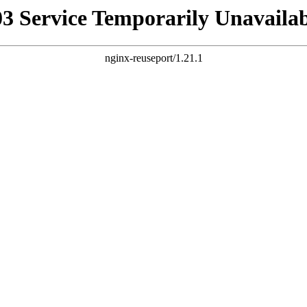
03 Service Temporarily Unavailab
nginx-reuseport/1.21.1