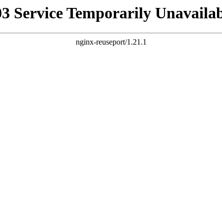
03 Service Temporarily Unavailab
nginx-reuseport/1.21.1