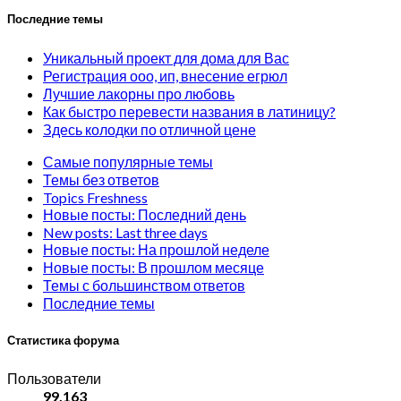
Последние темы
Уникальный проект для дома для Вас
Регистрация ооо, ип, внесение егрюл
Лучшие лакорны про любовь
Как быстро перевести названия в латиницу?
Здесь колодки по отличной цене
Самые популярные темы
Темы без ответов
Topics Freshness
Новые посты: Последний день
New posts: Last three days
Новые посты: На прошлой неделе
Новые посты: В прошлом месяце
Темы с большинством ответов
Последние темы
Статистика форума
Пользователи
99,163