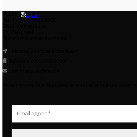
Время работы:
Пн – Пт: с 10:00 до 20:00
Сб : с 10:00 до 21.00
Вс : Выходной
Праздничные дни: выходной
г. Москва, ул. Московская дом 4
Телефон: (900) 000-0000
Email: magazin@mail.ru
Я хочу получать эл. письма со скидками и информацией о новых т