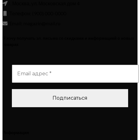
г. Москва, ул. Московская дом 4
Телефон: (900) 000-0000
Email: magazin@mail.ru
Я хочу получать эл. письма со скидками и информацией о новых
товарах
Информация