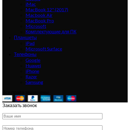
iMac
MacBook 12" (2017)
Macbook Air
MacBook Pro
Microsoft
Комплектующие для ПК
Планшеты
iPad
Microsoft Surface
Телефоны
Google
Huawei
iPhone
Razer
Samsung
Все права защищены
Заказать звонок