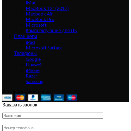
iMac
MacBook 12" (2017)
Macbook Air
MacBook Pro
Microsoft
Комплектующие для ПК
Планшеты
iPad
Microsoft Surface
Телефоны
Google
Huawei
iPhone
Razer
Samsung
Все права защищены
Заказать звонок