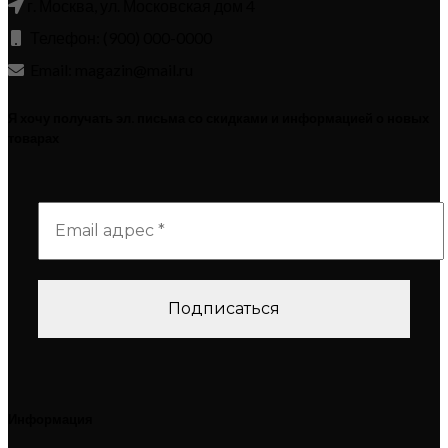
г. Москва, ул. Московская дом 4
Телефон: (900) 000-0000
Email: magazin@mail.ru
Я хочу получать эл. письма со скидками и информацией о новых
товарах
Информация