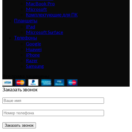
MacBook Pro
Microsoft
Комплектующие для ПК
Планшеты
iPad
Microsoft Surface
Телефоны
Google
Huawei
iPhone
Razer
Samsung
Все права защищены
Заказать звонок