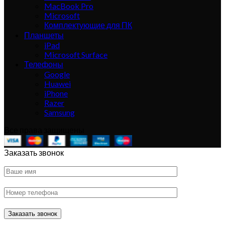
MacBook Pro
Microsoft
Комплектующие для ПК
Планшеты
iPad
Microsoft Surface
Телефоны
Google
Huawei
iPhone
Razer
Samsung
Все права защищены
Заказать звонок