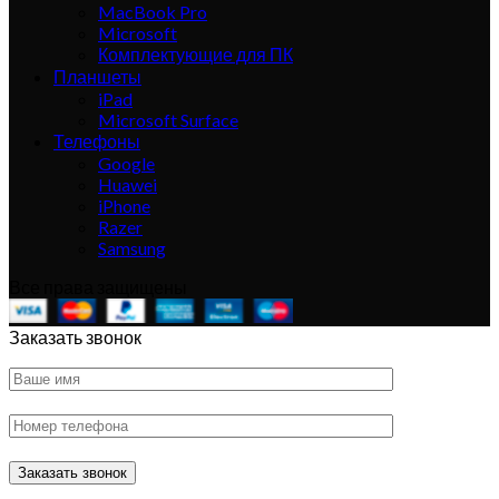
MacBook Pro
Microsoft
Комплектующие для ПК
Планшеты
iPad
Microsoft Surface
Телефоны
Google
Huawei
iPhone
Razer
Samsung
Все права защищены
Заказать звонок