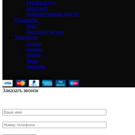
MacBook Pro
Microsoft
Комплектующие для ПК
Планшеты
iPad
Microsoft Surface
Телефоны
Google
Huawei
iPhone
Razer
Samsung
Все права защищены
Заказать звонок