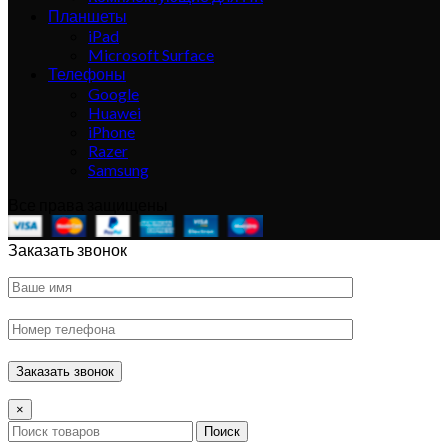
Планшеты
iPad
Microsoft Surface
Телефоны
Google
Huawei
iPhone
Razer
Samsung
Все права защищены
Заказать звонок
×
Поиск