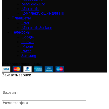
MacBook Pro
Microsoft
Комплектующие для ПК
Планшеты
iPad
Microsoft Surface
Телефоны
Google
Huawei
iPhone
Razer
Samsung
Все права защищены
Заказать звонок