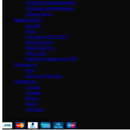
Сетевое оборудование
Сетевые аудиоплееры
Умные часы
Компьютеры
Google
iMac
MacBook 12" (2017)
Macbook Air
MacBook Pro
Microsoft
Комплектующие для ПК
Планшеты
iPad
Microsoft Surface
Телефоны
Google
Huawei
iPhone
Razer
Samsung
Все права защищены