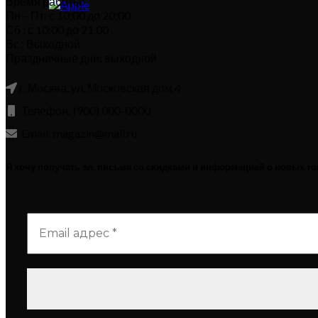
Время работы:
Пн – Пт: с 10:00 до 20:00
Сб : с 10:00 до 21.00
Вс : Выходной
Праздничные дни: выходной
г. Москва, ул. Московская дом 4
Телефон: (900) 000-0000
Email: magazin@mail.ru
Я хочу получать эл. письма со скидками и информацией о новых т