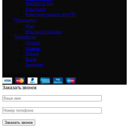
MacBook Pro
Microsoft
Комплектующие для ПК
Планшеты
iPad
Microsoft Surface
Телефоны
Google
Huawei
iPhone
Razer
Samsung
Все права защищены
Заказать звонок