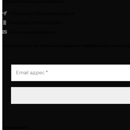
Праздничные дни: выходной
г. Москва, ул. Московская дом 4
Телефон: (900) 000-0000
Email: magazin@mail.ru
Я хочу получать эл. письма со скидками и информацией о новых т
Информация