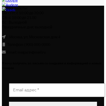
Время работы:
Пн – Пт: с 10:00 до 20:00
Сб : с 10:00 до 21.00
Вс : Выходной
Праздничные дни: выходной
г. Москва, ул. Московская дом 4
Телефон: (900) 000-0000
Email: magazin@mail.ru
Я хочу получать эл. письма со скидками и информацией о новых
товарах