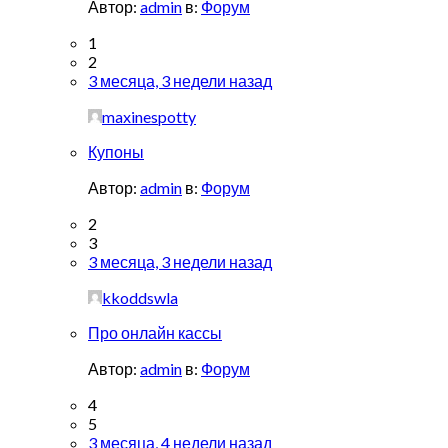
Автор:
admin
в:
Форум
1
2
3 месяца, 3 недели назад
maxinespotty
Купоны
Автор:
admin
в:
Форум
2
3
3 месяца, 3 недели назад
kkoddswla
Про онлайн кассы
Автор:
admin
в:
Форум
4
5
3 месяца, 4 недели назад