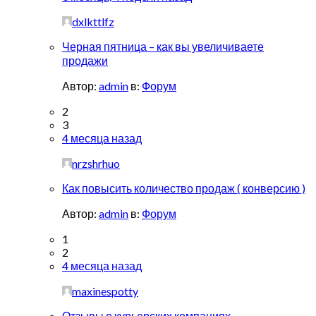
dxlkttlfz
Черная пятница – как вы увеличиваете
продажи
Автор:
admin
в:
Форум
2
3
4 месяца назад
nrzshrhuo
Как повысить количество продаж ( конверсию )
Автор:
admin
в:
Форум
1
2
4 месяца назад
maxinespotty
Отзывы о курьерских компаниях