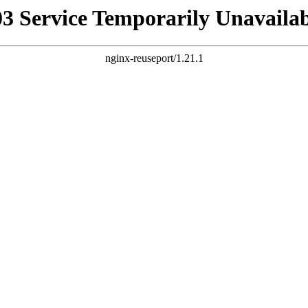
03 Service Temporarily Unavailab
nginx-reuseport/1.21.1