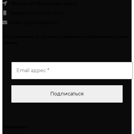
г. Москва, ул. Московская дом 4
Телефон: (900) 000-0000
Email: magazin@mail.ru
Я хочу получать эл. письма со скидками и информацией о новых
товарах
Информация