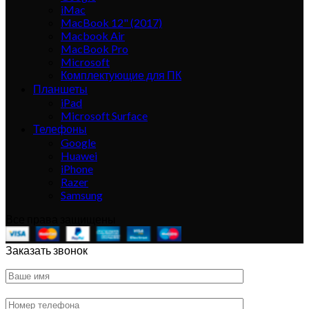
iMac
MacBook 12" (2017)
Macbook Air
MacBook Pro
Microsoft
Комплектующие для ПК
Планшеты
iPad
Microsoft Surface
Телефоны
Google
Huawei
iPhone
Razer
Samsung
Все права защищены
Заказать звонок