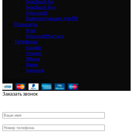
Macbook Air
MacBook Pro
Microsoft
Комплектующие для ПК
Планшеты
iPad
Microsoft Surface
Телефоны
Google
Huawei
iPhone
Razer
Samsung
Все права защищены
Заказать звонок