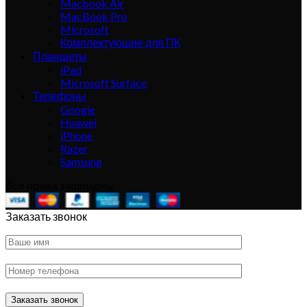
Macbook Air
MacBook Pro
Microsoft
Комплектующие для ПК
Планшеты
iPad
Microsoft Surface
Телефоны
Google
Huawei
iPhone
Razer
Samsung
Все права защищены
Заказать звонок