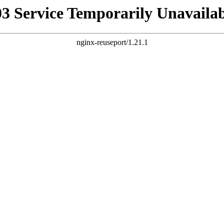
03 Service Temporarily Unavailab
nginx-reuseport/1.21.1