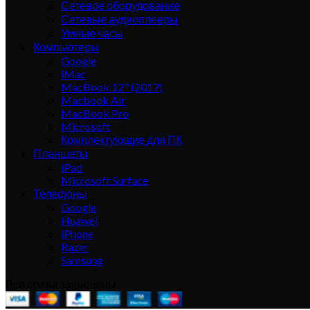
Сетевое оборудование
Сетевые аудиоплееры
Умные часы
Компьютеры
Google
iMac
MacBook 12" (2017)
Macbook Air
MacBook Pro
Microsoft
Комплектующие для ПК
Планшеты
iPad
Microsoft Surface
Телефоны
Google
Huawei
iPhone
Razer
Samsung
Все права защищены