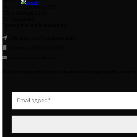
Время работы:
Пн – Пт: с 10:00 до 20:00
Сб : с 10:00 до 21.00
Вс : Выходной
Праздничные дни: выходной
г. Москва, ул. Московская дом 4
Телефон: (900) 000-0000
Email: magazin@mail.ru
Я хочу получать эл. письма со скидками и информацией о новых т