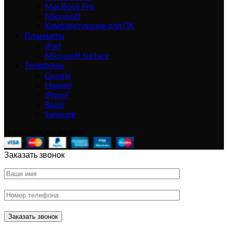
MacBook Pro
Microsoft
Комплектующие для ПК
Планшеты
iPad
Microsoft Surface
Телефоны
Google
Huawei
iPhone
Razer
Samsung
Все права защищены
Заказать звонок