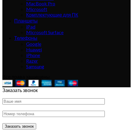
MacBook Pro
Microsoft
Комплектующие для ПК
Планшеты
iPad
Microsoft Surface
Телефоны
Google
Huawei
iPhone
Razer
Samsung
Все права защищены
Заказать звонок