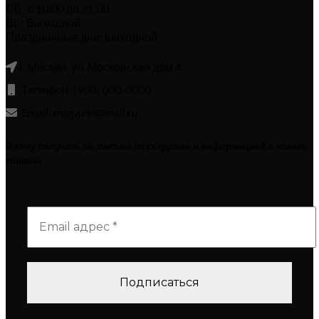
Сб : с 10:00 до 21.00
Вс : Выходной
Праздничные дни: выходной
г. Москва, ул. Московская дом 4
Телефон: (900) 000-0000
Email: magazin@mail.ru
Я хочу получать эл. письма со скидками и информацией о новых
товарах