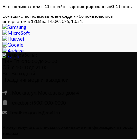
Есть пользователи в
11
онлайн - зарегистрированные
0
,
11
гость.
Большинство пользователей когда-либо пользовались
интернетом в
1208
на 14.09.2025, 10:51.
Время работы:
Пн – Пт: с 10:00 до 20:00
Сб : с 10:00 до 21.00
Вс : Выходной
Праздничные дни: выходной
г. Москва, ул. Московская дом 4
Телефон: (900) 000-0000
Email: magazin@mail.ru
Я хочу получать эл. письма со скидками и информацией о новых
товарах