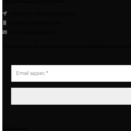
Праздничные дни: выходной
г. Москва, ул. Московская дом 4
Телефон: (900) 000-0000
Email: magazin@mail.ru
Я хочу получать эл. письма со скидками и информацией о новых т
Информация