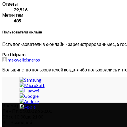
Ответы
29,516
Метки тем
485
Пользователи онлайн
Есть пользователи в
6
онлайн - зарегистрированные
1
,
5
гос
Participant
maxwellcisneros
Большинство пользователей когда-либо пользовались инт
Время работы:
Пн – Пт: с 10:00 до 20:00
Сб : с 10:00 до 21.00
Вс : Выходной