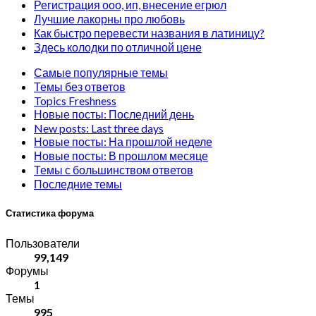
Регистрация ооо, ип, внесение егрюл
Лучшие лакорны про любовь
Как быстро перевести названия в латиницу?
Здесь колодки по отличной цене
Самые популярные темы
Темы без ответов
Topics Freshness
Новые посты: Последний день
New posts: Last three days
Новые посты: На прошлой неделе
Новые посты: В прошлом месяце
Темы с большинством ответов
Последние темы
Статистика форума
Пользователи
99,149
Форумы
1
Темы
995