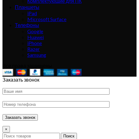
Комплектующие для ПК
Планшеты
iPad
Microsoft Surface
Телефоны
Google
Huawei
iPhone
Razer
Samsung
Все права защищены
Заказать звонок
×
Поиск