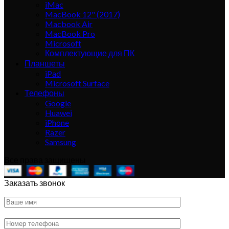
iMac
MacBook 12" (2017)
Macbook Air
MacBook Pro
Microsoft
Комплектующие для ПК
Планшеты
iPad
Microsoft Surface
Телефоны
Google
Huawei
iPhone
Razer
Samsung
Все права защищены
Заказать звонок