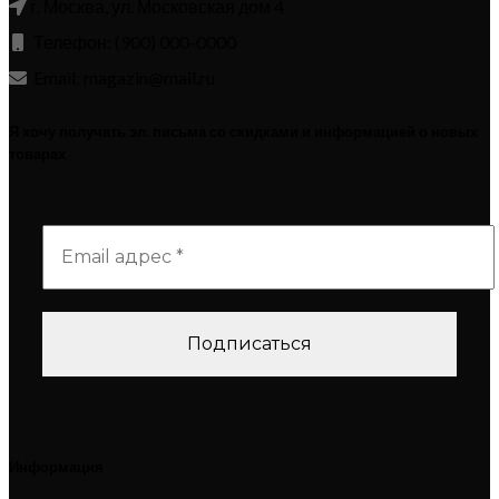
г. Москва, ул. Московская дом 4
Телефон: (900) 000-0000
Email: magazin@mail.ru
Я хочу получать эл. письма со скидками и информацией о новых
товарах
Информация