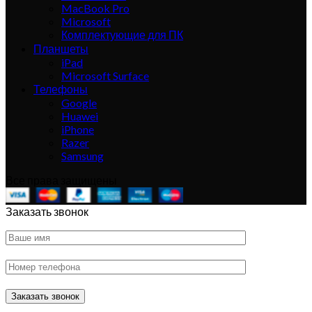
MacBook Pro
Microsoft
Комплектующие для ПК
Планшеты
iPad
Microsoft Surface
Телефоны
Google
Huawei
iPhone
Razer
Samsung
Все права защищены
Заказать звонок