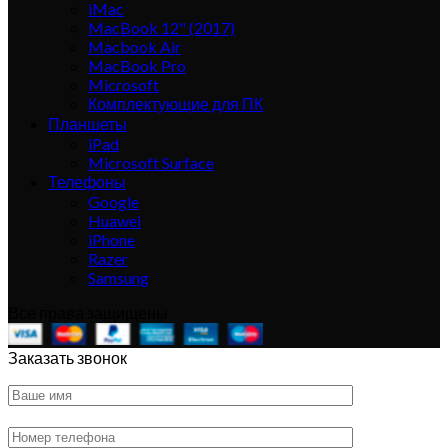
iMac
MacBook 12" (2017)
Macbook Air
MacBook Pro
Microsoft
Комплектующие для ПК
Планшеты
iPad
Microsoft Surface
Телефоны
Google
Huawei
iPhone
Razer
Samsung
Все права защищены
Заказать звонок