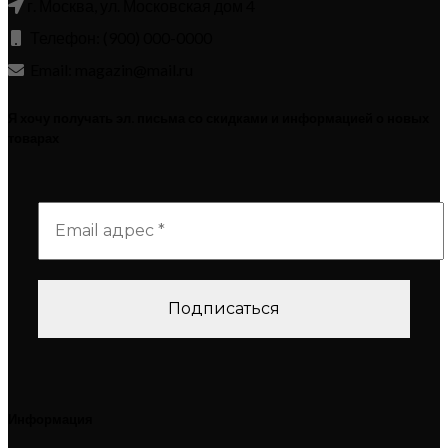
г. Москва, ул. Московская дом 4
Телефон: (900) 000-0000
Email: magazin@mail.ru
Я хочу получать эл. письма со скидками и информацией о новых
товарах
Информация