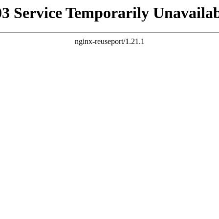
03 Service Temporarily Unavailab
nginx-reuseport/1.21.1