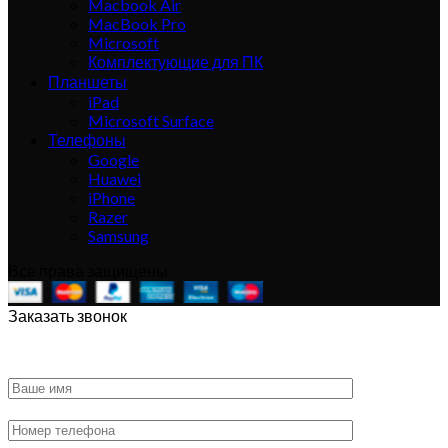
Macbook Air
MacBook Pro
Microsoft
Комплектующие для ПК
Планшеты
iPad
Microsoft Surface
Телефоны
Google
Huawei
iPhone
Razer
Samsung
Все права защищены
Заказать звонок