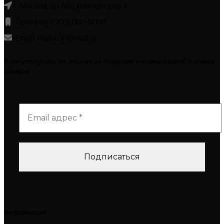
г. Москва, ул. Московская дом 4
Телефон: (900) 000-0000
Email: magazin@mail.ru
Я хочу получать эл. письма со скидками и информацией о новых
товарах
Информация