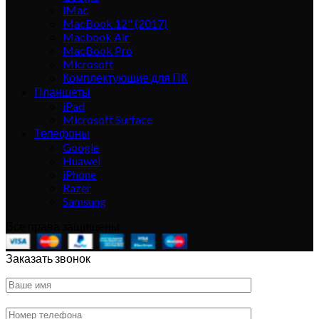
iMac
MacBook 12" (2017)
Macbook Air
MacBook Pro
Microsoft
Комплектующие для ПК
Планшеты
iPad
Microsoft Surface
Телефоны
Google
Huawei
iPhone
Razer
Samsung
Все права защищены
Заказать звонок