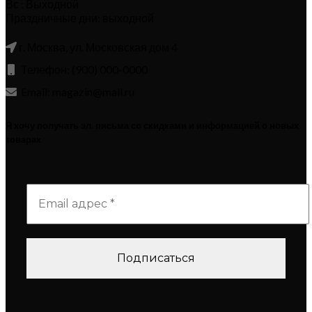
Вс : Выходной
Праздничные дни: выходной
г. Москва, ул. Московская дом 4
Телефон: (900) 000-0000
Email: magazin@mail.ru
Я хочу получать эл. письма со скидками и информацией о новых
товарах