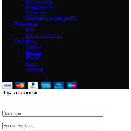
Macbook Air
MacBook Pro
Microsoft
Комплектующие для ПК
Планшеты
iPad
Microsoft Surface
Телефоны
Google
Huawei
iPhone
Razer
Samsung
Все права защищены
Заказать звонок