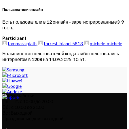
Пользователи онлайн
Есть пользователи в
12
онлайн - зарегистрированные
3
,
9
гость.
Participant
tammara.plath
,
forrest_bland_5813
,
michele_michele
Большинство пользователей когда-либо пользовались
интернетом в
1208
на 14.09.2025, 10:51.
Время работы:
Пн – Пт: с 10:00 до 20:00
Сб : с 10:00 до 21.00
Вс : Выходной
Праздничные дни: выходной