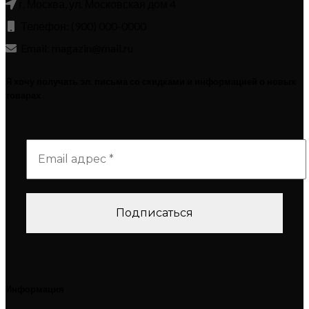
г. Москва, ул. Московская дом 4
Телефон: (900) 000-0000
Email: magazin@mail.ru
Я хочу получать эл. письма со скидками и информацией о новых
товарах
Информация