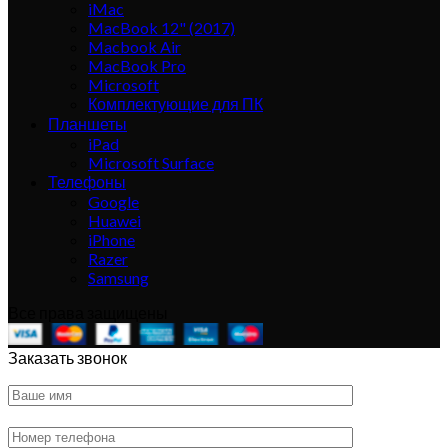
iMac
MacBook 12" (2017)
Macbook Air
MacBook Pro
Microsoft
Комплектующие для ПК
Планшеты
iPad
Microsoft Surface
Телефоны
Google
Huawei
iPhone
Razer
Samsung
Все права защищены
Заказать звонок