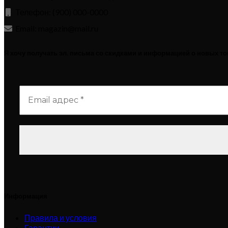
Телефон: (900) 000-0000
Email: magazin@mail.ru
Я хочу получать эл. письма со скидками и информацией о новых т
Информация
Правила и условия
Гарантии