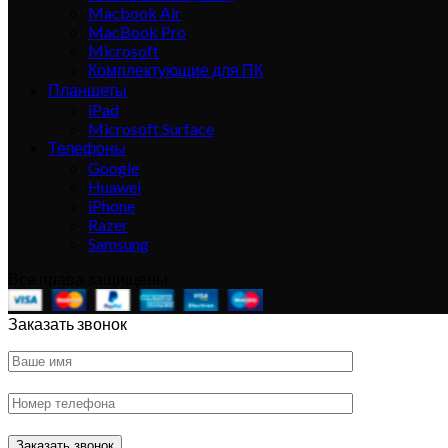
Macbook Air
MacBook Pro
Microsoft
Комплектующие для ПК
Планшеты
iPad
Microsoft Surface
Телефоны
Google
Huawei
iPhone
Razer
Samsung
Все права защищены
Заказать звонок