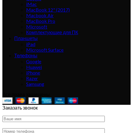
iMac
MacBook 12" (2017)
Macbook Air
MacBook Pro
Microsoft
Комплектующие для ПК
Планшеты
iPad
Microsoft Surface
Телефоны
Google
Huawei
iPhone
Razer
Samsung
Все права защищены
Заказать звонок