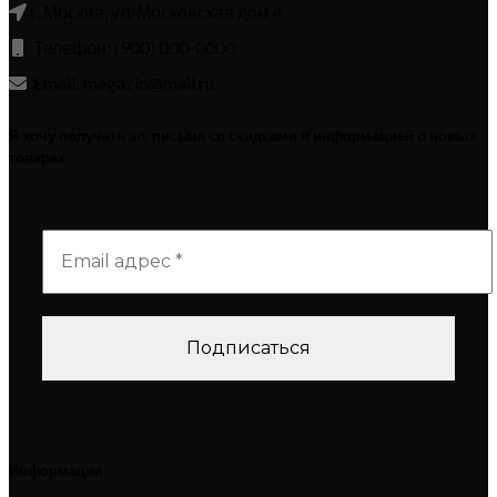
г. Москва, ул. Московская дом 4
Телефон: (900) 000-0000
Email: magazin@mail.ru
Я хочу получать эл. письма со скидками и информацией о новых
товарах
Информация