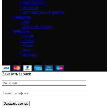
MacBook Pro
Microsoft
Комплектующие для ПК
Планшеты
iPad
Microsoft Surface
Телефоны
Google
Huawei
iPhone
Razer
Samsung
Все права защищены
Заказать звонок