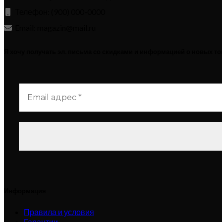
Телефон: (900) 000-0000
Email: magazin@mail.ru
Я хочу получать эл. письма со скидками и информацией о новых т
Информация
Правила и условия
Гарантии