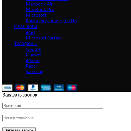
Macbook Air
MacBook Pro
Microsoft
Комплектующие для ПК
Планшеты
iPad
Microsoft Surface
Телефоны
Google
Huawei
iPhone
Razer
Samsung
Все права защищены
Заказать звонок