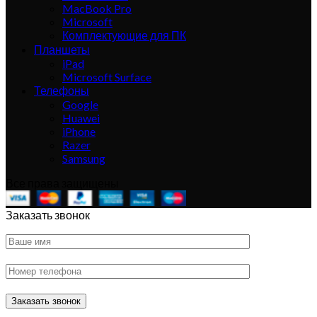
MacBook Pro
Microsoft
Комплектующие для ПК
Планшеты
iPad
Microsoft Surface
Телефоны
Google
Huawei
iPhone
Razer
Samsung
Все права защищены
Заказать звонок