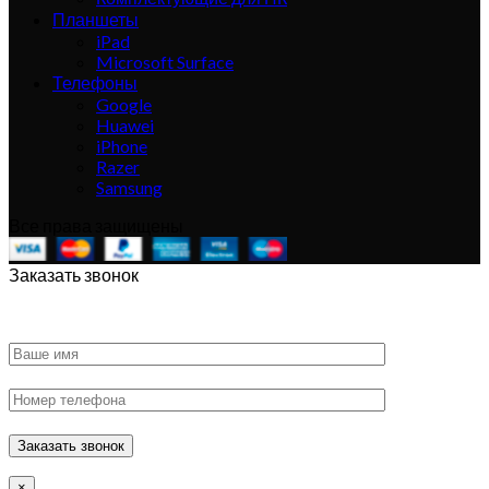
Планшеты
iPad
Microsoft Surface
Телефоны
Google
Huawei
iPhone
Razer
Samsung
Все права защищены
Заказать звонок
×