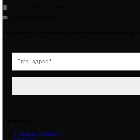
Телефон: (900) 000-0000
Email: magazin@mail.ru
Я хочу получать эл. письма со скидками и информацией о новых т
Информация
Правила и условия
Гарантии