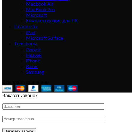
Macbook Air
MacBook Pro
Microsoft
Комплектующие для ПК
Планшеты
iPad
Microsoft Surface
Телефоны
Google
Huawei
iPhone
Razer
Samsung
Все права защищены
Заказать звонок